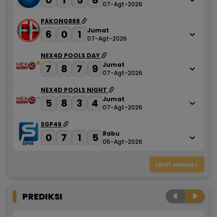
0
1
5
8
07-Agt-2026
PAKONG888
Jumat
6
0
1
07-Agt-2026
NEX4D POOLS DAY
Jumat
7
8
7
9
07-Agt-2026
NEX4D POOLS NIGHT
Jumat
5
8
3
4
07-Agt-2026
SGP49
Rabu
0
7
1
5
05-Agt-2026
Lihat semua
PREDIKSI