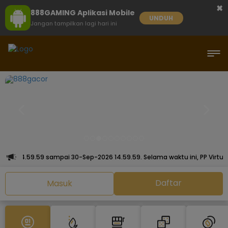
×
888GAMING Aplikasi Mobile
UNDUH
Jangan tampilkan lagi hari ini
 dari 14.59.59 sampai 30-Sep-2026 14.59.59. Selama waktu ini, PP Virt
Daftar
Masuk