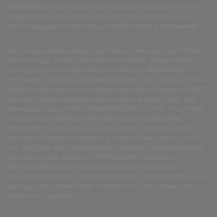
888GAMING
- Situs masang atau taruhan Togel Online, Slot RTP
Tinggi, Casino, Poker, Bola, dan Arcade Terbesar di Indonesia.
Nikmati pengalaman bermain judi online terbaik di
888GAMING
Kami menyediakan beragam permainan, termasuk Togel Online,
Slot RTP Tinggi, Casino, Poker, Bola, dan Arcade. Sebagai pilihan
utama para pemain atau bettor di Indonesia,
888GAMING
memberikan layanan terbaik dengan lisensi resmi untuk penyedia
berikut ini diantaranya advantplay, advantplay mini game, ALLBET,
amb slot, arcadia, BALAK4D, big time gaming, bigpot, CMD, cq9,
crowd play, dragoonsoft, DREAMGAMING, EBET, fachai, fun gaming,
funky games, G8POKER, G8TANGKAS, habanero, HKB, IMONE,
IMSPORTSBOOK, ion-slot, jdb, jili, joker, live22, mario club, mario-
club, MGLIVECASINO, microgaming, naga-games, netent, no limit
city, ONEPOKER, OPUS, PGSLIVE, pgsoft, PINNACLE, PINNACLEESPORTS,
playngo, playstar, playtech, PPVIRTUALGAMES, pragmatic,
PRETTYGAMING, real time gaming, red tiger, reel kingdom,
SAGAMING, SBOCASINO, SBOSEXYBACCARAT, skywind, slot88, spade
gaming, spinix, spribe, SV388, TFGAMING, TRG, ttg, vpower, WBET,
worldmatch, yggdrasil.