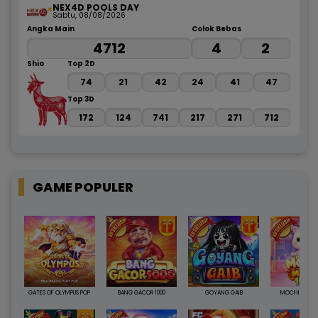
NEX4D POOLS DAY
Sabtu, 08/08/2026
Angka Main
Colok Bebas
An
4712
4
2
Shio
Top 2D
Sh
74
21
42
24
41
47
Top 3D
172
124
741
217
271
712
GAME POPULER
GATES OF OLYMPUS POP
BANG GACOR 1000
GOYANG GAIB
MOCHI MANIA