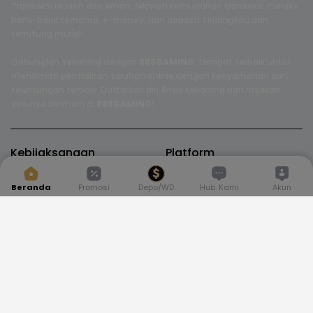
Transaksi Mudah dan Aman, Nikmati kemudahan transaksi melalui
bank-bank ternama, e-money, dan deposit terjangkau dan
terhitung murah.
Gabunglah sekarang dengan
888GAMING
, tempat terbaik untuk
menikmati permainan taruhan online dengan kenyamanan dan
keuntungan terbaik. Daftarkan diri Anda sekarang dan rasakan
serunya bermain di
888GAMING
!
Kebijaksanaan
Platform
888GAMING: Slot, togel, casino,
Promosi
Beranda
Promosi
Depo/WD
Hub. Kami
Akun
poker, CS 24 jam
Loyalty
Responsible Gambling
Referral
Pusat Bantuan
Syarat dan Ketentuan
CHEAT SLOT GACOR
Kategori
Dukungan
Hot Games
Official888Gaming