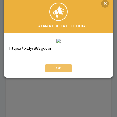
×
bag**** Rp.8.500,000.00
ron**** Rp.3.264,000.00
LIST ALAMAT UPDATE OFFICIAL
cik**** Rp.2.570,000.00
https://bit.ly/888gacor
OK