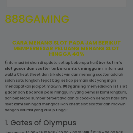
888GAMING
CARA MENANG SLOT PADA JAM BERIKUT
MEMPERBESAR PELUANG MENANG SLOT
HINGGA 40%
(informasi ini akan di update setiap beberapa hari)
berikut info
slot gacor dan scatter terbaru untuk minggu ini
. informasi
waktu Cheat Sheet dan trik slot win dan menang scatter adalah
salah satu langkah tepat bagi setiap pemain slot yang ingin
mendapatkan jackpot maxwin.
888gaming
menyediakan list
slot
gacor
dan
bocoran pola
minggu ini yang berhasil kami rangkum,
dari beberapa sumber terpercaya dan di cocokan dengan hasil tim
riset kami sehingga menghasilkan cheat slot scatter dan maxwin
dengan akurasi yang cukup tinggi :
1. Gates of Olympus
Jam gacor: 14.00 - 19.10 WIB / 20.00 - 00.15 WIB / 01.15 - 06.00 WIB