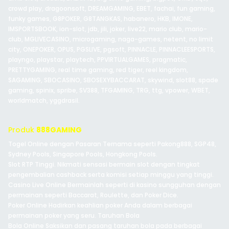
crowd play, dragoonsoft, DREAMGAMING, EBET, fachai, fun gaming,
funky games, G8POKER, G8TANGKAS, habanero, HKB, IMONE,
IMSPORTSBOOK, ion-slot, jdb, jili, joker, live22, mario club, mario-
club, MGLIVECASINO, microgaming, naga-games, netent, no limit
city, ONEPOKER, OPUS, PGSLIVE, pgsoft, PINNACLE, PINNACLEESPORTS,
playngo, playstar, playtech, PPVIRTUALGAMES, pragmatic,
PRETTYGAMING, real time gaming, red tiger, reel kingdom,
SAGAMING, SBOCASINO, SBOSEXYBACCARAT, skywind, slot88, spade
gaming, spinix, spribe, SV388, TFGAMING, TRG, ttg, vpower, WBET,
worldmatch, yggdrasil.
Produk
888GAMING
Togel Online dengan Pasaran Ternama seperti Pakong888, SGP48,
Sydney Pools, Singapore Pools, Hongkong Pools.
Slot RTP Tinggi. Nikmati sensasi bermain slot dengan tingkat
pengembalian cashback serta komisi setiap minggu yang tinggi.
Casino Live Online Bermainlah seperti di kasino sungguhan dengan
permainan seperti Baccarat, Roulette, dan Poker Dice.
Poker Online Hadirkan keahlian poker Anda dalam berbagai
permainan poker yang seru. Taruhan Bola
Bola Online Saksikan dan pasang taruhan bola pada berbagai