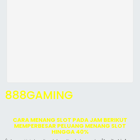
888GAMING
CARA MENANG SLOT PADA JAM BERIKUT
MEMPERBESAR PELUANG MENANG SLOT
HINGGA 40%