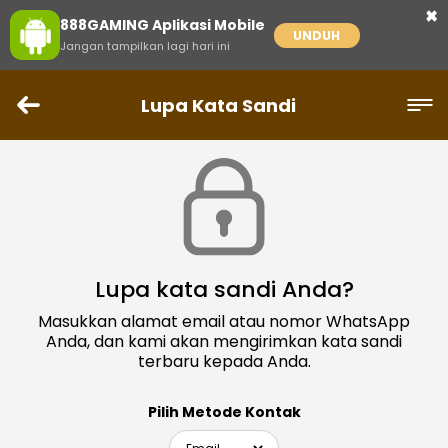
×
888GAMING Aplikasi Mobile
UNDUH
Jangan tampilkan lagi hari ini
Lupa Kata Sandi
Lupa kata sandi Anda?
Masukkan alamat email atau nomor WhatsApp
Anda, dan kami akan mengirimkan kata sandi
terbaru kepada Anda.
Pilih Metode Kontak