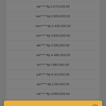
cik**** Rp.2.570,000.00
bel**** Rp.3.900,000.00
hen**** Rp.2.420,000.00
sin**** Rp.3.500,000.00
dik**** Rp.2.325,000.00
zai**** Rp.4.485,000.00
rin**** Rp.1.980,000.00
juk**** Rp.6.412,000.00
asr**** Rp.2.210,000.00
vik**** Rp.3.650,000.00
der**** Rp.4.370,000.00