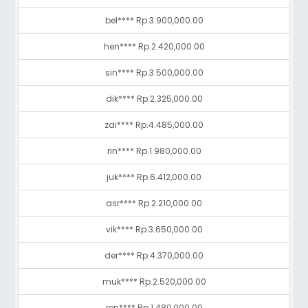
bel**** Rp.3.900,000.00
hen**** Rp.2.420,000.00
sin**** Rp.3.500,000.00
dik**** Rp.2.325,000.00
zai**** Rp.4.485,000.00
rin**** Rp.1.980,000.00
juk**** Rp.6.412,000.00
asr**** Rp.2.210,000.00
vik**** Rp.3.650,000.00
der**** Rp.4.370,000.00
muk**** Rp.2.520,000.00
ren**** Rp.1.480,000.00