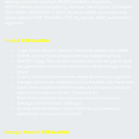
playngo, playstar, playtech, PPVIRTUALGAMES, pragmatic,
PRETTYGAMING, real time gaming, red tiger, reel kingdom, SAGAMING,
SBOCASINO, SBOSEXYBACCARAT, skywind, slot88, spade gaming,
spinix, spribe, SV388, TFGAMING, TRG, ttg, vpower, WBET, worldmatch,
yggdrasil.
Produk
888GAMING
Togel Online dengan Pasaran Ternama seperti Pakong888,
SGP48, Sydney Pools, Singapore Pools, Hongkong Pools.
Slot RTP Tinggi. Nikmati sensasi bermain slot dengan tingkat
pengembalian cashback serta komisi setiap minggu yang
tinggi.
Casino Live Online Bermainlah seperti di kasino sungguhan
dengan permainan seperti Baccarat, Roulette, dan Poker Dice.
Poker Online Hadirkan keahlian poker Anda dalam berbagai
permainan poker yang seru. Taruhan Bola
Bola Online Saksikan dan pasang taruhan bola pada
berbagai pertandingan olahraga.
Arcade Games Hiburan tanpa henti dengan berbagai
permainan arcade yang menarik.
Kenapa Memilih
888GAMING