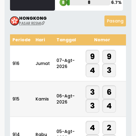
8
8
6.7%
HONGKONG
Pasang
PASAR RESMI
Periode
Hari
Tanggal
Nomor
9
9
07-Agt-
916
Jumat
2026
4
3
3
6
06-Agt-
915
Kamis
2026
3
4
4
2
05-Agt-
914
Rabu