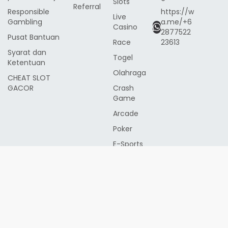
Slots
Referral
Responsible
https://w
Live
Gambling
a.me/+6
Casino
2877522
Pusat Bantuan
Race
23613
Syarat dan
Togel
Ketentuan
Olahraga
CHEAT SLOT
GACOR
Crash
Game
Arcade
Poker
E-Sports
Sabung
Ayam