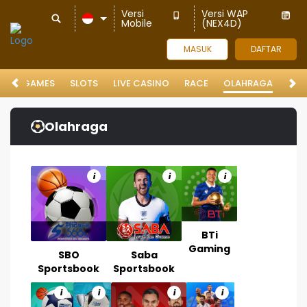
Versi
Versi WAP
Mobile
(NEX4D)
MASUK
DAFTAR
HOT GAMES
SLOTS
LIVE CASINO
RACE
OLAHRAGA
CRA
Olahraga
i
i
i
BTi
Gaming
SBO
Saba
Sportsbook
Sportsbook
i
i
i
i