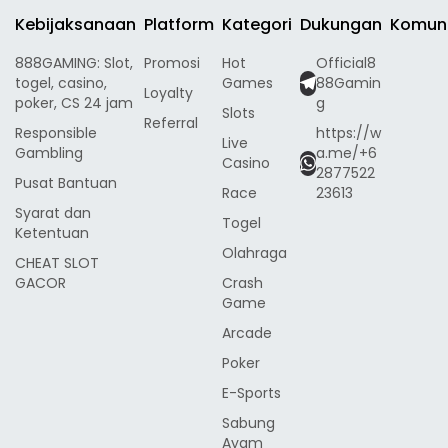
Kebijaksanaan
Platform
Kategori
Dukungan
Komun
888GAMING: Slot,
Promosi
Hot
Official8
togel, casino,
Games
88Gamin
Loyalty
poker, CS 24 jam
g
Slots
Referral
Responsible
https://w
Live
Gambling
a.me/+6
Casino
2877522
Pusat Bantuan
Race
23613
Syarat dan
Togel
Ketentuan
Olahraga
CHEAT SLOT
GACOR
Crash
Game
Arcade
Poker
E-Sports
Sabung
Ayam