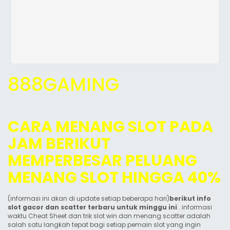
888GAMING
CARA MENANG SLOT PADA
JAM BERIKUT
MEMPERBESAR PELUANG
MENANG SLOT HINGGA 40%
(informasi ini akan di update setiap beberapa hari)
berikut info
slot gacor dan scatter terbaru untuk minggu ini
. informasi
waktu Cheat Sheet dan trik slot win dan menang scatter adalah
salah satu langkah tepat bagi setiap pemain slot yang ingin