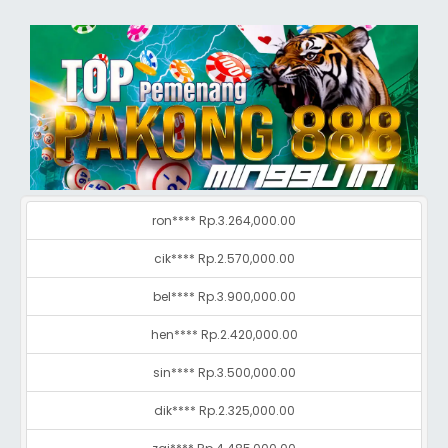
ron**** Rp.3.264,000.00
cik**** Rp.2.570,000.00
bel**** Rp.3.900,000.00
hen**** Rp.2.420,000.00
sin**** Rp.3.500,000.00
dik**** Rp.2.325,000.00
zai**** Rp.4.485,000.00