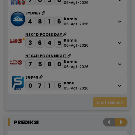
7
0
3
8
06-Agt-2026
SYDNEY
Kamis
4
8
1
6
06-Agt-2026
NEX4D POOLS DAY
Kamis
3
6
4
5
06-Agt-2026
NEX4D POOLS NIGHT
Kamis
7
5
8
0
06-Agt-2026
SGP49
Rabu
0
7
1
5
05-Agt-2026
Lihat semua
PREDIKSI