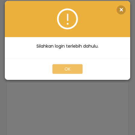
ren**** Rp.1.480,000.00
×
bag**** Rp.8.500,000.00
ron**** Rp.3.264,000.00
Silahkan login terlebih dahulu.
OK