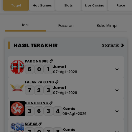
Togel
Hot Games
Slots
Live Casino
Race
Hasil
Pasaran
Buku Mimpi
HASIL TERAKHIR
Statistik
PAKONG888
Jumat
6
0
1
07-Agt-2026
FAJAR PAKONG
Jumat
7
2
3
07-Agt-2026
HONGKONG
Kamis
3
6
3
4
06-Agt-2026
SGP48
Kamis